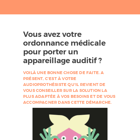
'
A
U
D
Vous avez votre
I
ordonnance médicale
T
pour porter un
I
appareillage auditif ?
O
VOILÀ UNE BONNE CHOSE DE FAITE. A
N
PRÉSENT, C‘EST À VOTRE
AUDIOPROTHÉSISTE QU‘IL REVIENT DE
F
a
VOUS CONSEILLER SUR LA SOLUTION LA
b
PLUS ADAPTÉE À VOS BESOINS ET DE VOUS
i
ACCOMPAGNER DANS CETTE DÉMARCHE.
e
n
M
a
r
t
i
n