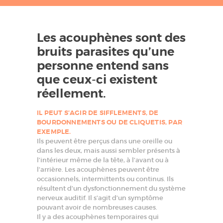
'
A
U
Les acouphènes sont des
bruits parasites qu’une
D
personne entend sans
I
que ceux-ci existent
T
réellement.
I
O
IL PEUT S’AGIR DE SIFFLEMENTS, DE
N
BOURDONNEMENTS OU DE CLIQUETIS, PAR
EXEMPLE.
F
Ils peuvent être perçus dans une oreille ou
a
b
dans les deux, mais aussi sembler présents à
i
l’intérieur même de la tête, à l’avant ou à
e
l’arrière. Les acouphènes peuvent être
n
occasionnels, intermittents ou continus. Ils
M
a
résultent d’un dysfonctionnement du système
r
nerveux auditif. Il s’agit d’un symptôme
t
pouvant avoir de nombreuses causes.
i
Il y a des acouphènes temporaires qui
n