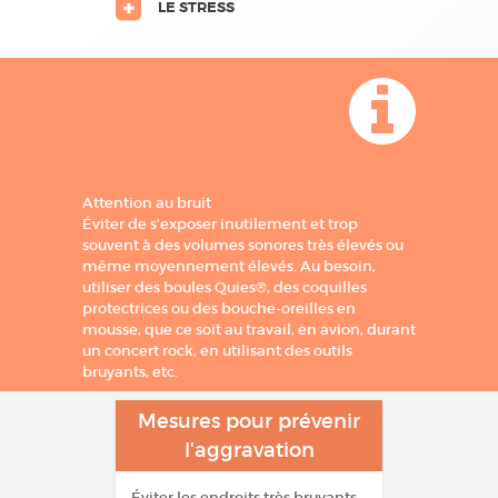
LE STRESS
Attention au bruit
Éviter de s’exposer inutilement et trop
souvent à des volumes sonores très élevés ou
même moyennement élevés. Au besoin,
utiliser des boules Quies®, des coquilles
protectrices ou des bouche-oreilles en
mousse, que ce soit au travail, en avion, durant
un concert rock, en utilisant des outils
bruyants, etc.
Mesures pour prévenir
l'aggravation
Éviter les endroits très bruyants