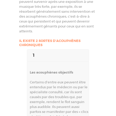
A
peuvent survenir après une exposition à une
u
musique très forte, par exemple, ils se
d
résorbent généralement sans intervention et
i
des acouphènes chroniques, c’est-à-dire à
t
i
ceux qui persistent et qui peuvent devenir
o
extrêmement gênants pour ceux qui en sont
n
atteints.
,
l
'
IL EXISTE 2 SORTES D’ACOUPHÈNES
a
CHRONIQUES
c
c
1
o
r
d
p
a
Les acouphènes objectifs
r
f
Certains d’entre eux peuvent être
a
i
entendus par le médecin ou par le
t
spécialiste consulté, car ils sont
!
causés par des troubles qui, par
exemple, rendent le flot sanguin
plus audible. Ils peuvent aussi
parfois se manifester par des « clics »